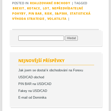
POSTED IN
REALIZOVANÉ OBCHODY
|
TAGGED
BREXIT
,
KOTACE
,
LOT
,
NEPŘEDVÍDATELNÉ
POHYBY
,
PIN BAR
,
RISK
,
S&P500
,
STATISTICKÁ
VÝHODA STRATEGIE
,
VOLATILITA
|
Vyhledávání
NEJNOVĚJŠÍ PŘÍSPĚVKY
Jak jsem se dostal k obchodování na Forexu
USD/CAD obchod
PIN BAR na USD/CAD
Fakey na USD/CAD
E-mail od Dominika