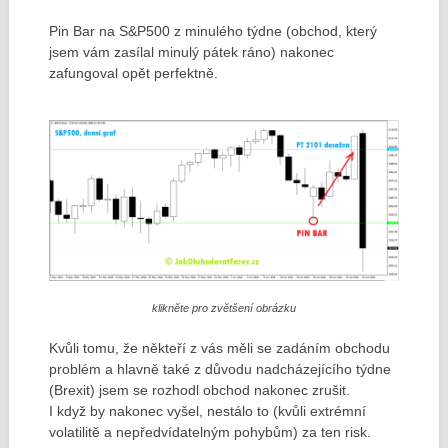
Pin Bar na S&P500 z minulého týdne (obchod, který
jsem vám zasílal minulý pátek ráno) nakonec
zafungoval opět perfektně.
klikněte pro zvětšení obrázku
Kvůli tomu, že někteří z vás měli se zadáním obchodu
problém a hlavně také z důvodu nadcházejícího týdne
(Brexit) jsem se rozhodl obchod nakonec zrušit.
I když by nakonec vyšel, nestálo to (kvůli extrémní
volatilitě a nepředvídatelným pohybům) za ten risk.