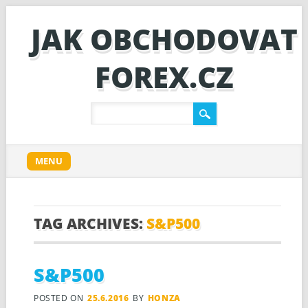
JAK OBCHODOVAT
FOREX.CZ
Main menu
Skip to content
MENU
TAG ARCHIVES:
S&P500
S&P500
POSTED ON
25.6.2016
BY
HONZA