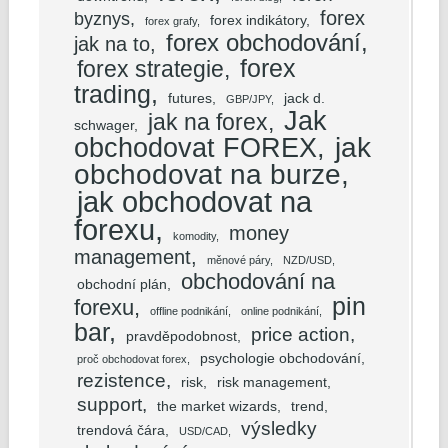
forex
byznys
forex indikátory
forex grafy
forex obchodování
jak na to
forex
forex strategie
trading
futures
jack d.
GBP/JPY
Jak
jak na forex
schwager
obchodovat FOREX
jak
obchodovat na burze
jak obchodovat na
forexu
money
komodity
management
měnové páry
NZD/USD
obchodování na
obchodní plán
pin
forexu
offline podnikání
online podnikání
bar
price action
pravděpodobnost
psychologie obchodování
proč obchodovat forex
rezistence
risk
risk management
support
the market wizards
trend
výsledky
trendová čára
USD/CAD