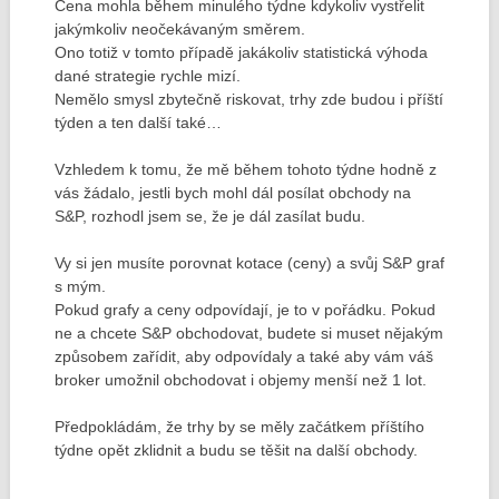
Cena mohla během minulého týdne kdykoliv vystřelit
jakýmkoliv neočekávaným směrem.
Ono totiž v tomto případě jakákoliv statistická výhoda
dané strategie rychle mizí.
Nemělo smysl zbytečně riskovat, trhy zde budou i příští
týden a ten další také…
Vzhledem k tomu, že mě během tohoto týdne hodně z
vás žádalo, jestli bych mohl dál posílat obchody na
S&P, rozhodl jsem se, že je dál zasílat budu.
Vy si jen musíte porovnat kotace (ceny) a svůj S&P graf
s mým.
Pokud grafy a ceny odpovídají, je to v pořádku. Pokud
ne a chcete S&P obchodovat, budete si muset nějakým
způsobem zařídit, aby odpovídaly a také aby vám váš
broker umožnil obchodovat i objemy menší než 1 lot.
Předpokládám, že trhy by se měly začátkem příštího
týdne opět zklidnit a budu se těšit na další obchody.