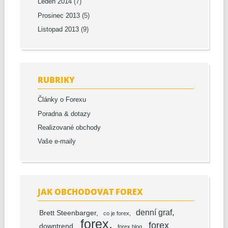
Leden 2014
(7)
Prosinec 2013
(5)
Listopad 2013
(9)
RUBRIKY
Články o Forexu
Poradna & dotazy
Realizované obchody
Vaše e-maily
JAK OBCHODOVAT FOREX
denní graf
Brett Steenbarger
co je forex
forex
forex
downtrend
forex blog