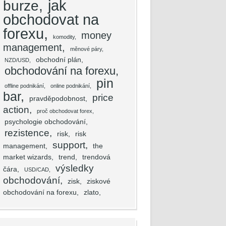
jak
burze
obchodovat na
forexu
money
komodity
management
měnové páry
obchodní plán
NZD/USD
obchodování na forexu
pin
offline podnikání
online podnikání
bar
price
pravděpodobnost
action
proč obchodovat forex
psychologie obchodování
rezistence
risk
risk
support
management
the
market wizards
trend
trendová
výsledky
čára
USD/CAD
obchodování
zisk
ziskové
obchodování na forexu
zlato