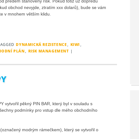
hod předem stanovený risk. Pokud totiž už dopředu
kud obchod nevyjde, ztratím xxx dolarů), bude se vám
e v mnohem větším klidu.
TAGGED
DYNAMICKÁ REZISTENCE
,
KIWI
,
HODNÍ PLÁN
,
RISK MANAGEMENT
|
PY
 vytvořil pěkný PIN BAR, který byl v souladu s
šechny podmínky pro vstup dle mého obchodního
(označený modrým rámečkem), který se vytvořil o