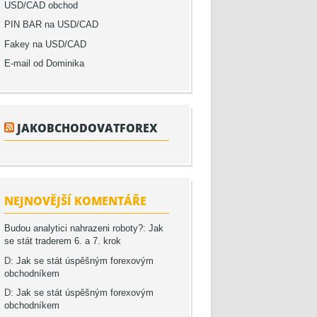
USD/CAD obchod
PIN BAR na USD/CAD
Fakey na USD/CAD
E-mail od Dominika
JAKOBCHODOVATFOREX
NEJNOVĚJŠÍ KOMENTÁŘE
Budou analytici nahrazeni roboty?
:
Jak
se stát traderem 6. a 7. krok
D
:
Jak se stát úspěšným forexovým
obchodníkem
D
:
Jak se stát úspěšným forexovým
obchodníkem