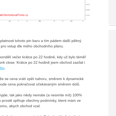
platnosti tohoto pin baru a tím pádem další pěkný
 pro vstup dle mého obchodního plánu.
 pondělí večer krátce po 22 hodině, kdy už bylo téměř
York close. Krátce po 22 hodině jsem obchod zasílal i
žbu
.
 že se cena vrátí zpět nahoru, směrem k dynamické
le bude cena pokračovat očekávaným směrem dolů.
yjde, tak jako nikdy nemáte (a nesmíte mít) 100%
 Jen prostě splňuje všechny podmínky, které mám ve
omu, abych obchod vzal.