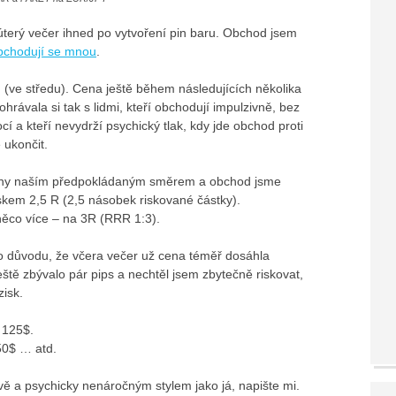
 úterý večer ihned po vytvoření pin baru. Obchod jsem
bchodují se mnou
.
n (ve středu). Cena ještě během následujících několika
ohrávala si tak s lidmi, kteří obchodují impulzivně, bez
í a kteří nevydrží psychický tlak, kdy jde obchod proti
 ukončit.
ceny naším předpokládaným směrem a obchod jsme
kem 2,5 R (2,5 násobek riskované částky).
 něco více – na 3R (RRR 1:3).
o důvodu, že včera večer už cena téměř dosáhla
ště zbývalo pár pips a nechtěl jsem zbytečně riskovat,
zisk.
 125$.
50$ … atd.
ě a psychicky nenáročným stylem jako já, napište mi.