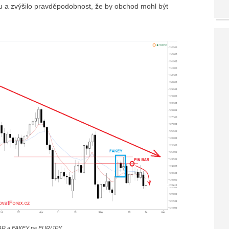
aru a zvýšilo pravděpodobnost, že by obchod mohl být
AR a FAKEY na EUR/JPY