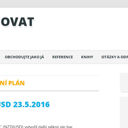
DOVAT
OBCHODUJTE JAKO JÁ
REFERENCE
KNIHY
OTÁZKY A OD
NÍ PLÁN
SD 23.5.2016
“ (NZD/USD) vytvořil další pěkný pin bar.