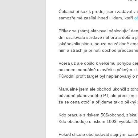
Čekající příkaz k prodeji jsem zadával v
samozřejmě
zasílal ihned i lidem, kteří
o
Příkaz se (sám) aktivoval následující de
dní oscilovala střídavě nahoru a dolů a p
jakéhokoliv plánu, pouze na základě emoc
nim a strach je přinutí obchod předčasně
Včera už ale došlo k velkému pohybu 
nakonec manuálně uzavřeli s pěkným zis
Původní profit target byl naplánovaný o
Manuálně jsem ale obchod ukončil z toh
původně plánovaného PT, ale přeci jen je
že se cena otočí a přijdeme tak o pěkný 
Kdo pracuje s riskem 50$/obchod, získal
Kdo obchoduje s riskem 100$, vydělal 2
Pokud chcete obchodovat stejným, časov