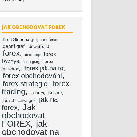
JAK OBCHODOVAT FOREX
Brett Steenbarger
co je forex
denní graf
downtrend
forex
forex
forex blog
byznys
forex
forex grafy
forex jak na to
indikátory
forex obchodování
forex
forex strategie
trading
futures
GBP/JPY
jak na
jack d. schwager
Jak
forex
obchodovat
FOREX
jak
obchodovat na