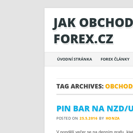
JAK OBCHO
FOREX.CZ
Main menu
Skip to content
ÚVODNÍ STRÁNKA
FOREX ČLÁNKY
TAG ARCHIVES:
OBCHOD
PIN BAR NA NZD/U
POSTED ON
25.5.2016
BY
HONZA
V pondělí večer se na denním grafu „kiwi