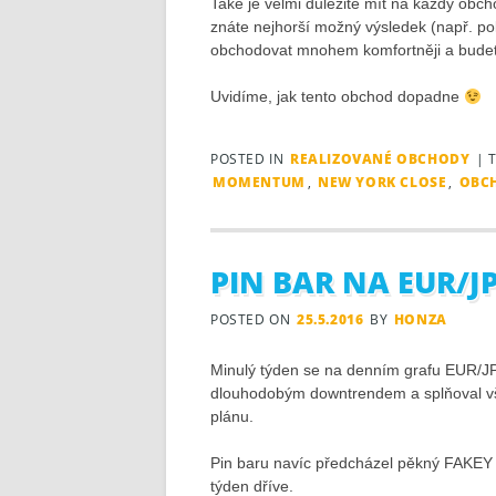
Také je velmi důležité mít na každý obc
znáte nejhorší možný výsledek (např. po
obchodovat mnohem komfortněji a budet
Uvidíme, jak tento obchod dopadne
POSTED IN
REALIZOVANÉ OBCHODY
|
MOMENTUM
,
NEW YORK CLOSE
,
OBC
PIN BAR NA EUR/J
POSTED ON
25.5.2016
BY
HONZA
Minulý týden se na denním grafu EUR/JPY
dlouhodobým downtrendem a splňoval v
plánu.
Pin baru navíc předcházel pěkný FAKEY 
týden dříve.