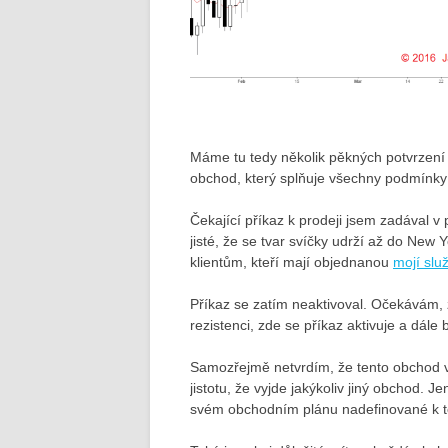
Máme tu tedy několik pěkných potvrzení 
obchod, který splňuje všechny podmínky
Čekající příkaz k prodeji jsem zadával v
jisté, že se tvar svíčky udrží až do New 
klientům, kteří mají objednanou
mojí slu
Příkaz se zatím neaktivoval. Očekávám,
rezistenci, zde se příkaz aktivuje a dá
Samozřejmě netvrdím, že tento obchod v
jistotu, že vyjde jakýkoliv jiný obchod.
svém obchodním plánu nadefinované k t