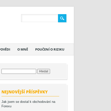
POVĚDI
O MNĚ
POUČENÍ O RIZIKU
Vyhledávání
NEJNOVĚJŠÍ PŘÍSPĚVKY
Jak jsem se dostal k obchodování na
Forexu