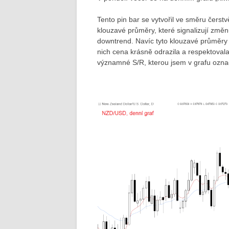
Tento pin bar se vytvořil ve směru čers
klouzavé průměry, které signalizují změ
downtrend. Navíc tyto klouzavé průměry 
nich cena krásně odrazila a respektovala j
významné S/R, kterou jsem v grafu označ