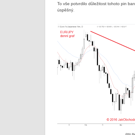
To vše potvrdilo důležitost tohoto pin b
úspěšný.
PIN B